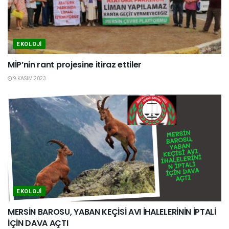
EKOLOJI
MİP’nin rant projesine itiraz ettiler
9 KASIM 2023
EKOLOJI
MERSİN BAROSU, YABAN KEÇİSİ AVI İHALELERİNİN İPTALİ
İÇİN DAVA AÇTI