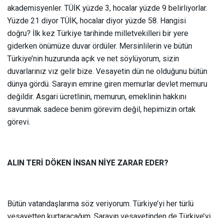
akademisyenler. TÜİK yüzde 3, hocalar yüzde 9 belirliyorlar.
Yüzde 21 diyor TÜİK, hocalar diyor yüzde 58. Hangisi
doğru? İlk kez Türkiye tarihinde milletvekilleri bir yere
giderken önümüze duvar ördüler. Mersinlilerin ve bütün
Türkiye’nin huzurunda açık ve net söylüyorum, sizin
duvarlarınız vız gelir bize. Vesayetin dün ne olduğunu bütün
dünya gördü. Sarayın emrine giren memurlar devlet memuru
değildir. Asgari ücretlinin, memurun, emeklinin hakkını
savunmak sadece benim görevim değil, hepimizin ortak
görevi.
ALIN TERİ DÖKEN İNSAN NİYE ZARAR EDER?
Bütün vatandaşlarıma söz veriyorum. Türkiye’yi her türlü
vesayetten kurtaracağım. Sarayın vesayetinden de Türkiye’yi