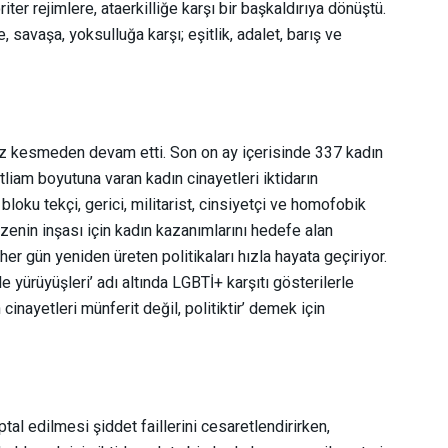
iter rejimlere, ataerkilliğe karşı bir başkaldırıya dönüştü.
, savaşa, yoksulluğa karşı; eşitlik, adalet, barış ve
ız kesmeden devam etti. Son on ay içerisinde 337 kadın
tliam boyutuna varan kadın cinayetleri iktidarın
loku tekçi, gerici, militarist, cinsiyetçi ve homofobik
zenin inşası için kadın kazanımlarını hedefe alan
er gün yeniden üreten politikaları hızla hayata geçiriyor.
le yürüyüşleri’ adı altında LGBTİ+ karşıtı gösterilerle
inayetleri münferit değil, politiktir’ demek için
ptal edilmesi şiddet faillerini cesaretlendirirken,