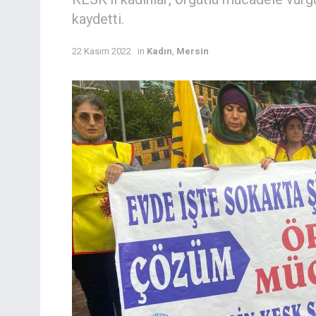
kaydetti.
22 Kasım 2022
in
Kadın
,
Mersin