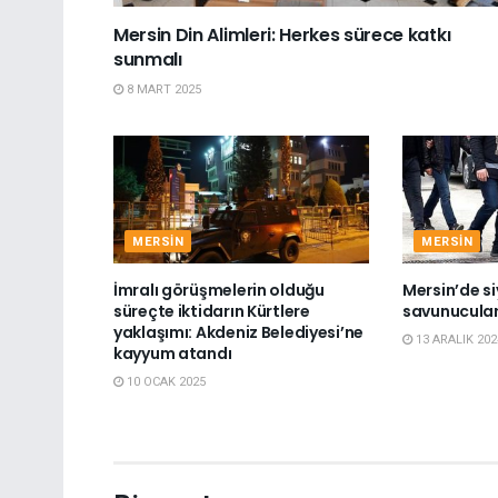
Mersin Din Alimleri: Herkes sürece katkı
sunmalı
8 MART 2025
MERSIN
MERSIN
İmralı görüşmelerin olduğu
Mersin’de si
süreçte iktidarın Kürtlere
savunucuları
yaklaşımı: Akdeniz Belediyesi’ne
13 ARALIK 202
kayyum atandı
10 OCAK 2025