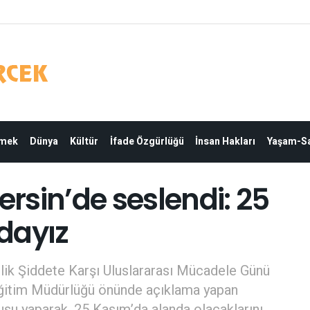
Emek
Dünya
Kültür
İfade Özgürlüğü
İnsan Hakları
Yaşam-Sa
ersin’de seslendi: 25
dayız
ik Şiddete Karşı Uluslararası Mücadele Günü
 Eğitim Müdürlüğü önünde açıklama yapan
usu yaparak, 25 Kasım’da alanda olacaklarını