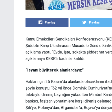
Paylaş
Paylaş
Kamu Emekçileri Sendikaları Konfederasyonu (KE
Şiddete Karşı Uluslararası Mücadele Günü etkinlik
açıklama yaptı. “Evde, işte, sokakta şiddet her ye
açıklamaya KESK’li kadınlar katıldı.
“İsyanı büyüterek alanlardayız”
Hakları için 25 Kasım’da alanlarda olacaklarını i
şöyle konuştu: “62 yıl önce Dominik Cumhuriyeti’nde
talebiyle direniş bayrağını yükselten Mirabel Kard
baskıcı, faşizan yönetimlere karşı direniş geleneğin
Şili’ye, Polonya’dan, Afganistan’a, Rojava’ya dünya