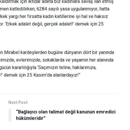
ldırmak için iktidar adeta biz kadınlara savaş ilan etmiş
men katledilirken, 6284 sayılı yasa uygulanmıyor, hatta
kek yargı her fırsatta kadın katillerine iyi hal ve haksız
r. ‘Erkek adalet değil, gerçek adalet!’ demek için 25
şen Mirabel kardeşlerden bugüne dünyanın dört bir yanında
lerimizde, evlerimizde, sokaklarda ve yaşamın her alanında
ün kararlılığıyla ‘Saçımızın teline, haklarımıza,
!’ demek için 25 Kasım’da alanlardayız!”
Next Post
e
“Bağlayıcı olan talimat değil kanunun emredici
hükümleridir”