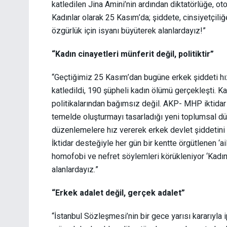
katledilen Jina Amini’nin ardından diktatörlüğe, otor
Kadınlar olarak 25 Kasım’da; şiddete, cinsiyetçiliğe
özgürlük için isyanı büyüterek alanlardayız!”
“Kadın cinayetleri münferit değil, politiktir”
“Geçtiğimiz 25 Kasım’dan bugüne erkek şiddeti h
katledildi, 190 şüpheli kadın ölümü gerçekleşti. Ka
politikalarından bağımsız değil. AKP- MHP iktidar b
temelde oluşturmayı tasarladığı yeni toplumsal dü
düzenlemelere hız vererek erkek devlet şiddetini h
İktidar desteğiyle her gün bir kentte örgütlenen ‘ai
homofobi ve nefret söylemleri körükleniyor ‘Kadın c
alanlardayız.”
“Erkek adalet değil, gerçek adalet”
“İstanbul Sözleşmesi’nin bir gece yarısı kararıyla i