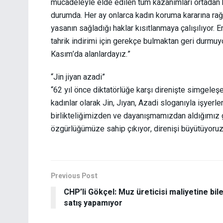
mücadeleyle elde edilen tüm kazanımları ortadan ka
durumda. Her ay onlarca kadın koruma kararına rağ
yasanın sağladığı haklar kısıtlanmaya çalışılıyor. Er
tahrik indirimi için gerekçe bulmaktan geri durmuyo
Kasım’da alanlardayız.”
“Jin jiyan azadi”
“62 yıl önce diktatörlüğe karşı direnişte simgele
kadınlar olarak Jin, Jıyan, Azadi sloganıyla işyer
birlikteliğimizden ve dayanışmamızdan aldığımız güc
özgürlüğümüze sahip çıkıyor, direnişi büyütüyoruz
Previous Post
CHP’li Gökçel: Muz üreticisi maliyetine bil
satış yapamıyor