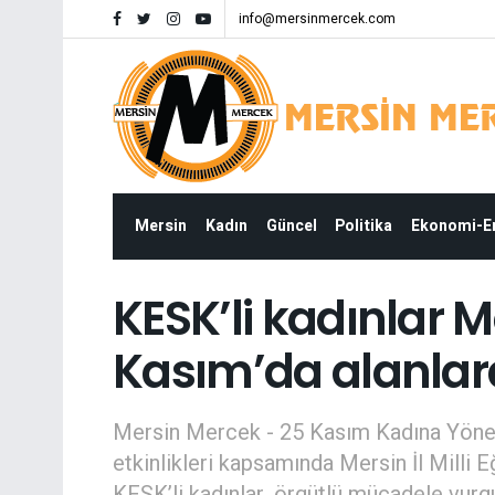
info@mersinmercek.com
Mersin
Kadın
Güncel
Politika
Ekonomi-
KESK’li kadınlar M
Kasım’da alanlar
Mersin Mercek - 25 Kasım Kadına Yönel
etkinlikleri kapsamında Mersin İl Milli
KESK’li kadınlar, örgütlü mücadele vurg