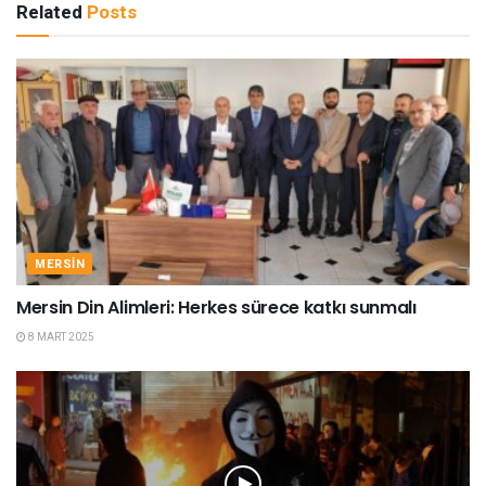
Related
Posts
MERSIN
Mersin Din Alimleri: Herkes sürece katkı sunmalı
8 MART 2025