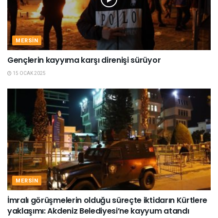
MERSIN
Gençlerin kayyıma karşı direnişi sürüyor
15 OCAK 2025
MERSIN
İmralı görüşmelerin olduğu süreçte iktidarın Kürtlere
yaklaşımı: Akdeniz Belediyesi’ne kayyum atandı