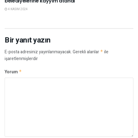
belediyelerine kayyım atandı
4 KASIM 2024
Bir yanıt yazın
E-posta adresiniz yayınlanmayacak.
Gerekli alanlar
*
ile
işaretlenmişlerdir
Yorum
*