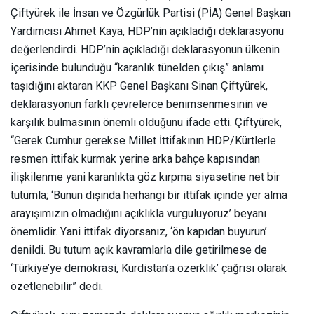
Çiftyürek ile İnsan ve Özgürlük Partisi (PİA) Genel Başkan
Yardımcısı Ahmet Kaya, HDP’nin açıkladığı deklarasyonu
değerlendirdi. HDP’nin açıkladığı deklarasyonun ülkenin
içerisinde bulunduğu “karanlık tünelden çıkış” anlamı
taşıdığını aktaran KKP Genel Başkanı Sinan Çiftyürek,
deklarasyonun farklı çevrelerce benimsenmesinin ve
karşılık bulmasının önemli olduğunu ifade etti. Çiftyürek,
“Gerek Cumhur gerekse Millet İttifakının HDP/Kürtlerle
resmen ittifak kurmak yerine arka bahçe kapısından
ilişkilenme yani karanlıkta göz kırpma siyasetine net bir
tutumla; ‘Bunun dışında herhangi bir ittifak içinde yer alma
arayışımızın olmadığını açıklıkla vurguluyoruz’ beyanı
önemlidir. Yani ittifak diyorsanız, ‘ön kapıdan buyurun’
denildi. Bu tutum açık kavramlarla dile getirilmese de
‘Türkiye’ye demokrasi, Kürdistan’a özerklik’ çağrısı olarak
özetlenebilir” dedi.