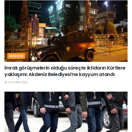
MERSIN
İmralı görüşmelerin olduğu süreçte iktidarın Kürtlere
yaklaşımı: Akdeniz Belediyesi’ne kayyum atandı
10 OCAK 2025