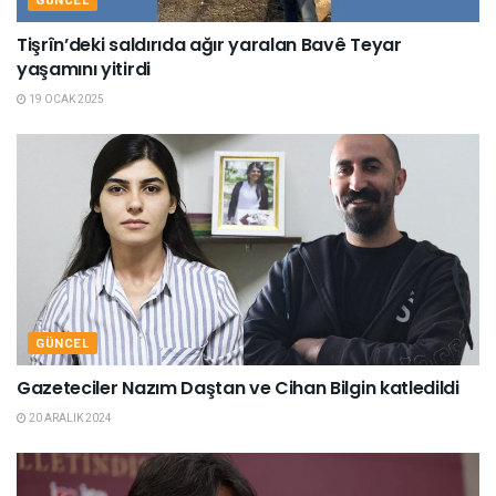
GÜNCEL
Tişrîn’deki saldırıda ağır yaralan Bavê Teyar
yaşamını yitirdi
19 OCAK 2025
GÜNCEL
Gazeteciler Nazım Daştan ve Cihan Bilgin katledildi
20 ARALIK 2024