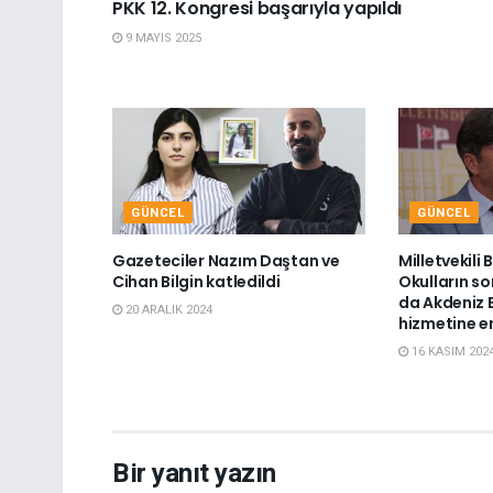
PKK 12. Kongresi başarıyla yapıldı
9 MAYIS 2025
GÜNCEL
GÜNCEL
Gazeteciler Nazım Daştan ve
Milletvekili
Cihan Bilgin katledildi
Okulların so
da Akdeniz B
20 ARALIK 2024
hizmetine e
16 KASIM 202
Bir yanıt yazın