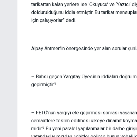
tarikattan kalan yerlere ise ‘Okuyucu’ ve ‘Yazıcı’ di
doldurulduğunu iddia etmiştir. Bu tarikat mensuplar
için çalışıyorlar” dedi.
Alpay Antmen’in önergesinde yer alan sorular şunl
– Bahsi geçen Yargıtay Üyesinin iddiaları doğru mu
geçirmiştir?
– FETÖ’nün yargıyı ele geçirmesi sonrası yaşanan
cemaatlere teslim edilmesi ülkeye dinamit koyma
midir? Bu yeni paralel yapılanmalar bir darbe giri
vatandaşlarımızdan şehitler gelirse bunun vebali