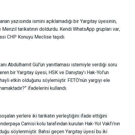
anan yazısında ismini açıklamadığı bir Yargıtay üyesinin,
 Menzil tarikatının doldurdu. Kendi WhatsApp grupları var,
nrası CHP Konuyu Meclise taşıdı.
nı Abdülhamit Gül’ün yanıtlaması istemiyle verdiği soru
ren bir Yargıtay üyesi, HSK ve Danıştay’ı Hak-Yol’un
 hayli etkin olduğunu söylemiştir. FETÖ’nün yargıyı ele
maktadır?” ifadelerini kullandı.
lan yerlere iki tarikatın yerleştiğini ifade ettiğini
kenderpaşa Camisi kolu tarafından kurulan Hak-Yol Vakfı’nın
olduğu söylenmiştir. Bahsi geçen Yargıtay üyesi bu iki