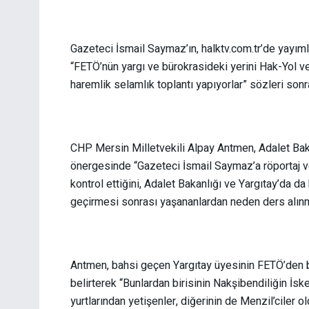
Gazeteci İsmail Saymaz’ın, halktv.com.tr’de yayıml
“FETÖ’nün yargı ve bürokrasideki yerini Hak-Yol ve
haremlik selamlık toplantı yapıyorlar” sözleri so
CHP Mersin Milletvekili Alpay Antmen, Adalet Baka
önergesinde “Gazeteci İsmail Saymaz’a röportaj ve
kontrol ettiğini, Adalet Bakanlığı ve Yargıtay’da da
geçirmesi sonrası yaşananlardan neden ders alınma
Antmen, bahsi geçen Yargıtay üyesinin FETÖ’den boşa
belirterek “Bunlardan birisinin Nakşibendiliğin İs
yurtlarından yetişenler, diğerinin de Menzil’ciler 