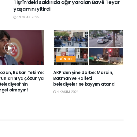
Tişrîn’deki saldırıda ağır yaralan Bavê Teyar
yaşamını yitirdi
19 OCAK 2025
GÜNCEL
 Bozan, Bakan Tekin’e:
AKP’den yine darbe: Mardin,
runlarını ya çözün ya
Batman ve Halfeti
elediyesi’nin
belediyelerine kayyım atandı
ngel olmayın!
4 KASIM 2024
4