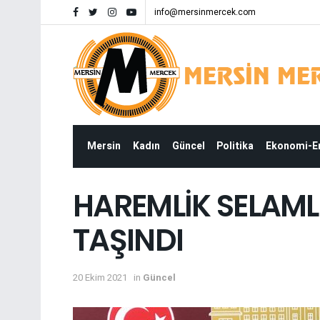
info@mersinmercek.com
Mersin
Kadın
Güncel
Politika
Ekonomi-
HAREMLİK SELAML
TAŞINDI
20 Ekim 2021
in
Güncel