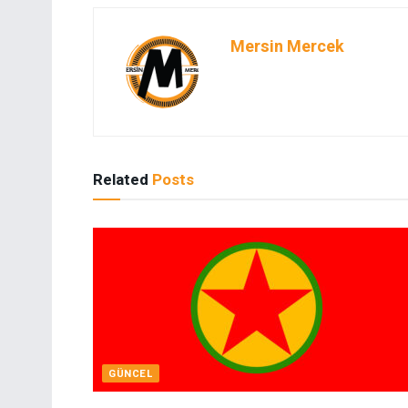
Mersin Mercek
Related
Posts
GÜNCEL