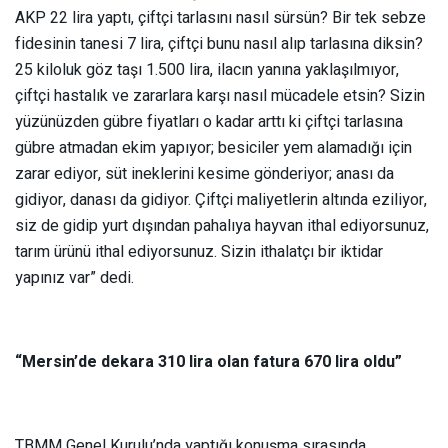
AKP 22 lira yaptı, çiftçi tarlasını nasıl sürsün? Bir tek sebze
fidesinin tanesi 7 lira, çiftçi bunu nasıl alıp tarlasına diksin?
25 kiloluk göz taşı 1.500 lira, ilacın yanına yaklaşılmıyor,
çiftçi hastalık ve zararlara karşı nasıl mücadele etsin? Sizin
yüzünüzden gübre fiyatları o kadar arttı ki çiftçi tarlasına
gübre atmadan ekim yapıyor; besiciler yem alamadığı için
zarar ediyor, süt ineklerini kesime gönderiyor; anası da
gidiyor, danası da gidiyor. Çiftçi maliyetlerin altında eziliyor,
siz de gidip yurt dışından pahalıya hayvan ithal ediyorsunuz,
tarım ürünü ithal ediyorsunuz. Sizin ithalatçı bir iktidar
yapınız var” dedi.
“Mersin’de dekara 310 lira olan fatura 670 lira oldu”
TBMM Genel Kurulu’nda yaptığı konuşma sırasında