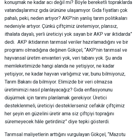
konuşmak ne kadar acı değil mi? Böyle bereketli topraklarda
vatandaşlarımız gıda ürününe ulaşamıyor. Gıda fiyatları çok
pahalı, peki, neden artıyor? AKP’nin yanlış tarım politikaları
nedeniyle artıyor. Çünkü çiftçimiz üretemiyor, plansız,
ithalata dayalı, yerli üreticiyi yok sayan bir AKP var iktidarda”
dedi. AKP iktidarının tarımsal veriler hazırlamadığını ve bir
programı olmadığına değinen Gökçel, “AKP’nin tarımsal ve
hayvansal üretim envanteri yok, veri tabanı yok. Şu anda
memleketimizde hangi alanda ne yetişiyor, ne kadar
yetişiyor, ne kadar hayvan varlığımız var, bunu bilmiyoruz,
Tarım Bakanı da bilmiyor. Elimizde bir veri olmazsa
üretimimizi nasıl planlayacağız? Gıda enflasyonunu
düşürmek için tarımı planlamak gerekiyor. Üretici
desteklenmeli, üreticiyi desteklerseniz cefakâr çiftçimiz
her şeyin en güzelini üretir ama siz çiftçiyi toprağını
süremeyecek hâle getirdiniz” diye tepki gösterdi.
Tarımsal maliyetlerin arttığını vurgulayan Gökçel, “Mazotu