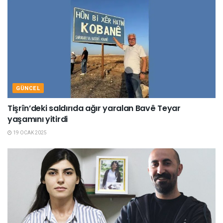
GÜNCEL
Tişrîn’deki saldırıda ağır yaralan Bavê Teyar
yaşamını yitirdi
19 OCAK 2025