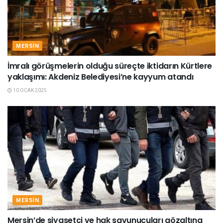
MERSIN
İmralı görüşmelerin olduğu süreçte iktidarın Kürtlere
yaklaşımı: Akdeniz Belediyesi’ne kayyum atandı
10 OCAK 2025
MERSIN
Mersin’de siyasetçi ve hak savunucuları gözaltına