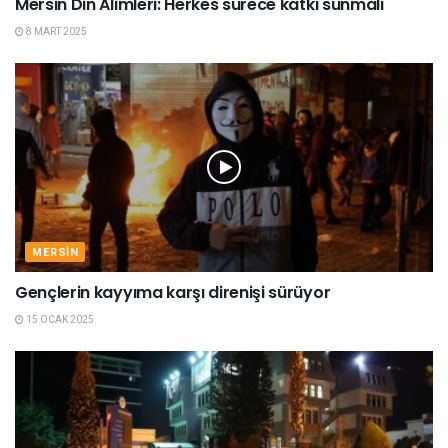
Mersin Din Alimleri: Herkes sürece katkı sunmalı
8 MART 2025
MERSIN
Gençlerin kayyıma karşı direnişi sürüyor
15 OCAK 2025