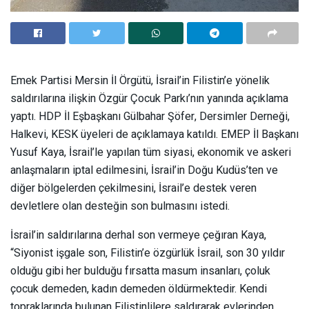
Emek Partisi Mersin İl Örgütü, İsrail’in Filistin’e yönelik
saldırılarına ilişkin Özgür Çocuk Parkı’nın yanında açıklama
yaptı. HDP İl Eşbaşkanı Gülbahar Şöfer, Dersimler Derneği,
Halkevi, KESK üyeleri de açıklamaya katıldı. EMEP İl Başkanı
Yusuf Kaya, İsrail’le yapılan tüm siyasi, ekonomik ve askeri
anlaşmaların iptal edilmesini, İsrail’in Doğu Kudüs’ten ve
diğer bölgelerden çekilmesini, İsrail’e destek veren
devletlere olan desteğin son bulmasını istedi.
İsrail’in saldırılarına derhal son vermeye çeğıran Kaya,
“Siyonist işgale son, Filistin’e özgürlük İsrail, son 30 yıldır
olduğu gibi her bulduğu fırsatta masum insanları, çoluk
çocuk demeden, kadın demeden öldürmektedir. Kendi
topraklarında bulunan Filistinlilere saldırarak evlerinden,