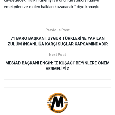
kaybedecek. Halkın direnişi ve onun destekçisi dünya
emekçileri ve ezilen halkları kazanacak.” diye konuştu.
Previous Post
71 BARO BAŞKANI: UYGUR TÜRKLERİNE YAPILAN
ZULÜM İNSANLIĞA KARŞI SUÇLAR KAPSAMINDADIR
Next Post
MESİAD BAŞKANI ENGİN: ‘Z KUŞAĞI’ BEYİNLERE ÖNEM
VERMELİYİZ