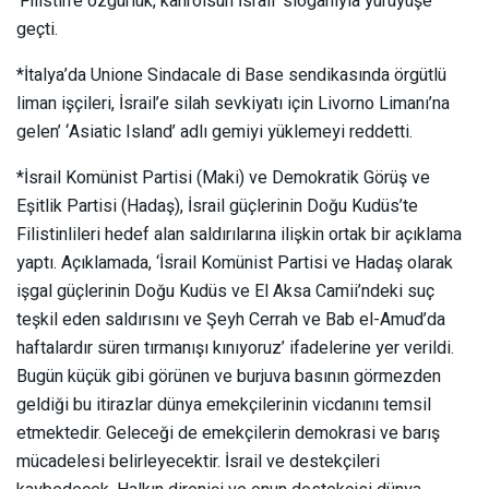
‘Filistin’e özgürlük, kahrolsun İsrail’ sloganıyla yürüyüşe
geçti.
*İtalya’da Unione Sindacale di Base sendikasında örgütlü
liman işçileri, İsrail’e silah sevkiyatı için Livorno Limanı’na
gelen’ ‘Asiatic Island’ adlı gemiyi yüklemeyi reddetti.
*İsrail Komünist Partisi (Maki) ve Demokratik Görüş ve
Eşitlik Partisi (Hadaş), İsrail güçlerinin Doğu Kudüs’te
Filistinlileri hedef alan saldırılarına ilişkin ortak bir açıklama
yaptı. Açıklamada, ‘İsrail Komünist Partisi ve Hadaş olarak
işgal güçlerinin Doğu Kudüs ve El Aksa Camii’ndeki suç
teşkil eden saldırısını ve Şeyh Cerrah ve Bab el-Amud’da
haftalardır süren tırmanışı kınıyoruz’ ifadelerine yer verildi.
Bugün küçük gibi görünen ve burjuva basının görmezden
geldiği bu itirazlar dünya emekçilerinin vicdanını temsil
etmektedir. Geleceği de emekçilerin demokrasi ve barış
mücadelesi belirleyecektir. İsrail ve destekçileri