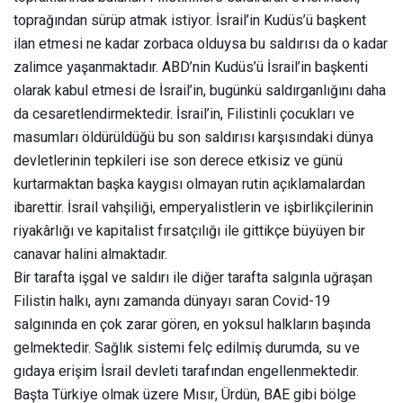
toprağından sürüp atmak istiyor. İsrail’in Kudüs’ü başkent
ilan etmesi ne kadar zorbaca olduysa bu saldırısı da o kadar
zalimce yaşanmaktadır. ABD’nin Kudüs’ü İsrail’in başkenti
olarak kabul etmesi de İsrail’in, bugünkü saldırganlığını daha
da cesaretlendirmektedir. İsrail’in, Filistinli çocukları ve
masumları öldürüldüğü bu son saldırısı karşısındaki dünya
devletlerinin tepkileri ise son derece etkisiz ve günü
kurtarmaktan başka kaygısı olmayan rutin açıklamalardan
ibarettir. İsrail vahşiliği, emperyalistlerin ve işbirlikçilerinin
riyakârlığı ve kapitalist fırsatçılığı ile gittikçe büyüyen bir
canavar halini almaktadır.
Bir tarafta işgal ve saldırı ile diğer tarafta salgınla uğraşan
Filistin halkı, aynı zamanda dünyayı saran Covid-19
salgınında en çok zarar gören, en yoksul halkların başında
gelmektedir. Sağlık sistemi felç edilmiş durumda, su ve
gıdaya erişim İsrail devleti tarafından engellenmektedir.
Başta Türkiye olmak üzere Mısır, Ürdün, BAE gibi bölge