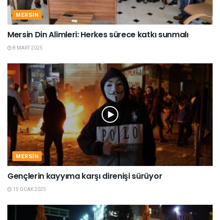
MERSIN
Mersin Din Alimleri: Herkes sürece katkı sunmalı
8 MART 2025
MERSIN
Gençlerin kayyıma karşı direnişi sürüyor
15 OCAK 2025