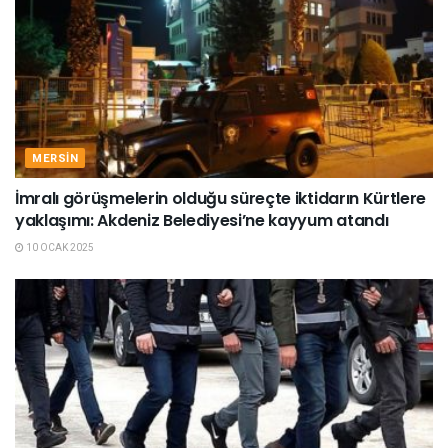
MERSIN
İmralı görüşmelerin olduğu süreçte iktidarın Kürtlere
yaklaşımı: Akdeniz Belediyesi’ne kayyum atandı
10 OCAK 2025