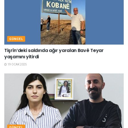
GÜNCEL
Tişrîn’deki saldırıda ağır yaralan Bavê Teyar
yaşamını yitirdi
19 OCAK 2025
GÜNCEL