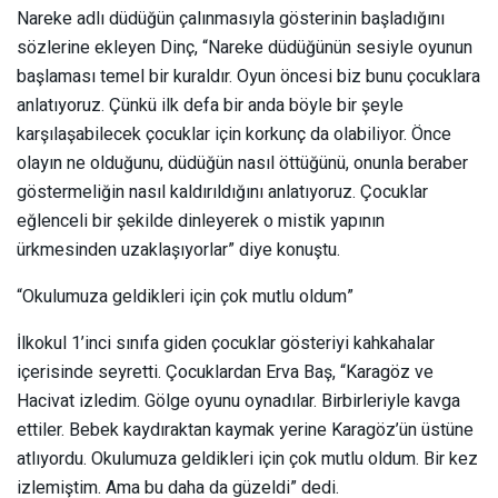
Nareke adlı düdüğün çalınmasıyla gösterinin başladığını
sözlerine ekleyen Dinç, “Nareke düdüğünün sesiyle oyunun
başlaması temel bir kuraldır. Oyun öncesi biz bunu çocuklara
anlatıyoruz. Çünkü ilk defa bir anda böyle bir şeyle
karşılaşabilecek çocuklar için korkunç da olabiliyor. Önce
olayın ne olduğunu, düdüğün nasıl öttüğünü, onunla beraber
göstermeliğin nasıl kaldırıldığını anlatıyoruz. Çocuklar
eğlenceli bir şekilde dinleyerek o mistik yapının
ürkmesinden uzaklaşıyorlar” diye konuştu.
“Okulumuza geldikleri için çok mutlu oldum”
İlkokul 1’inci sınıfa giden çocuklar gösteriyi kahkahalar
içerisinde seyretti. Çocuklardan Erva Baş, “Karagöz ve
Hacivat izledim. Gölge oyunu oynadılar. Birbirleriyle kavga
ettiler. Bebek kaydıraktan kaymak yerine Karagöz’ün üstüne
atlıyordu. Okulumuza geldikleri için çok mutlu oldum. Bir kez
izlemiştim. Ama bu daha da güzeldi” dedi.