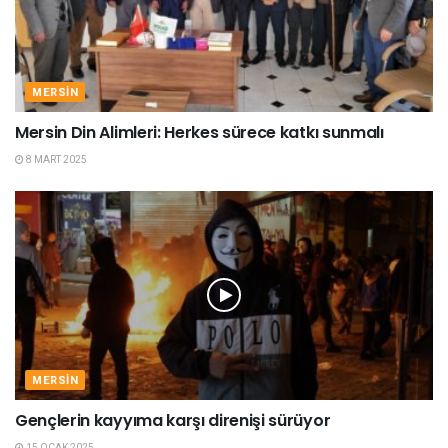
MERSIN
Mersin Din Alimleri: Herkes sürece katkı sunmalı
8 MART 2025
MERSIN
Gençlerin kayyıma karşı direnişi sürüyor
15 OCAK 2025