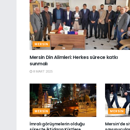
MERSIN
Mersin Din Alimleri: Herkes sürece katkı
sunmalı
8 MART 2025
MERSIN
MERSIN
İmralı görüşmelerin olduğu
Mersin’de si
süreçte iktidarın Kürtlere
savunucuları