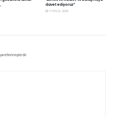
davet ediyoruz”
4
17 EYLÜL 2024
işaretlenmişlerdir