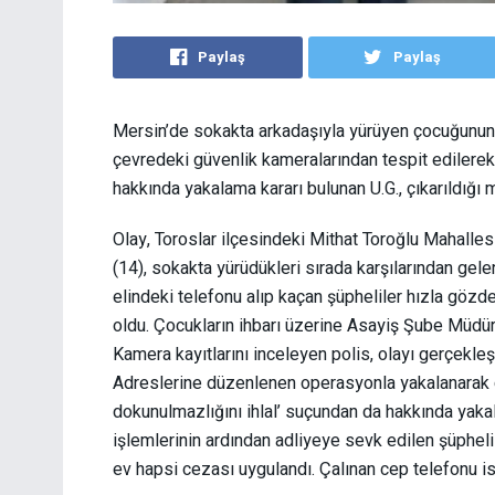
Paylaş
Paylaş
Mersin’de sokakta arkadaşıyla yürüyen çocuğunun c
çevredeki güvenlik kameralarından tespit edilerek 
hakkında yakalama kararı bulunan U.G., çıkarıldığı 
Olay, Toroslar ilçesindeki Mithat Toroğlu Mahallesi
(14), sokakta yürüdükleri sırada karşılarından gelen 
elindeki telefonu alıp kaçan şüpheliler hızla gözd
oldu. Çocukların ihbarı üzerine Asayiş Şube Müdürl
Kamera kayıtlarını inceleyen polis, olayı gerçekleşti
Adreslerine düzenlenen operasyonla yakalanarak gö
dokunulmazlığını ihlal’ suçundan da hakkında yakal
işlemlerinin ardından adliyeye sevk edilen şüphelil
ev hapsi cezası uygulandı. Çalınan cep telefonu ise