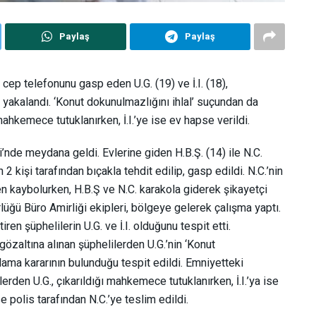
Paylaş
Paylaş
ep telefonunu gasp eden U.G. (19) ve İ.I. (18),
yakalandı. ‘Konut dokunulmazlığını ihlal’ suçundan da
mahkemece tutuklanırken, İ.I.’ye ise ev hapse verildi.
’nde meydana geldi. Evlerine giden H.B.Ş. (14) ile N.C.
2 kişi tarafından bıçakla tehdit edilip, gasp edildi. N.C.’nin
en kaybolurken, H.B.Ş ve N.C. karakola giderek şikayetçi
üğü Büro Amirliği ekipleri, bölgeye gelerek çalışma yaptı.
ren şüphelilerin U.G. ve İ.I. olduğunu tespit etti.
zaltına alınan şüphelilerden U.G.’nin ‘Konut
ama kararının bulunduğu tespit edildi. Emniyetteki
erden U.G., çıkarıldığı mahkemece tutuklanırken, İ.I.’ya ise
 polis tarafından N.C.’ye teslim edildi.