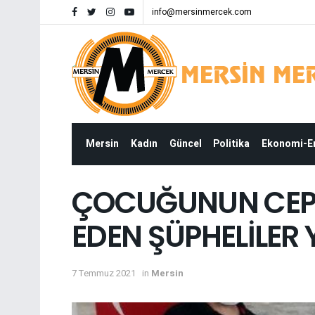
info@mersinmercek.com
Mersin
Kadın
Güncel
Politika
Ekonomi-
ÇOCUĞUNUN CEP 
EDEN ŞÜPHELİLER
7 Temmuz 2021
in
Mersin