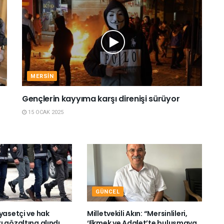
MERSIN
Gençlerin kayyıma karşı direnişi sürüyor
15 OCAK 2025
GÜNCEL
yasetçi ve hak
Milletvekili Akın: “Mersinlileri,
 gözaltına alındı
‘Ekmek ve Adalet’te buluşmaya