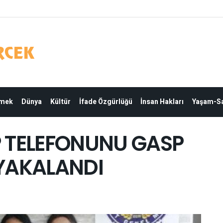
Emek
Dünya
Kültür
İfade Özgürlüğü
İnsan Hakları
Yaşam-Sa
TELEFONUNU GASP
 YAKALANDI