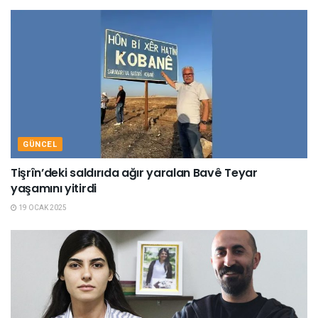
GÜNCEL
Tişrîn’deki saldırıda ağır yaralan Bavê Teyar
yaşamını yitirdi
19 OCAK 2025