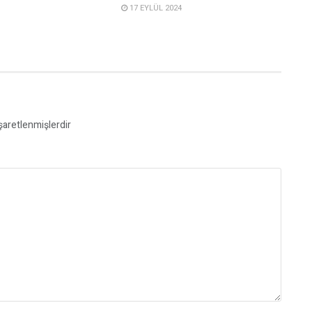
17 EYLÜL 2024
işaretlenmişlerdir