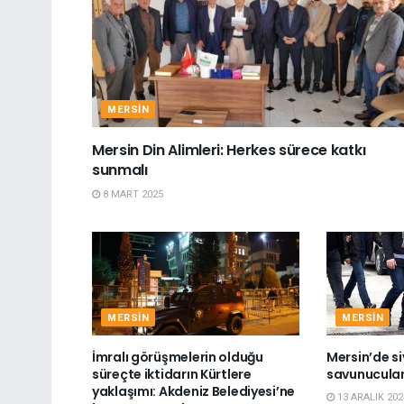
MERSIN
Mersin Din Alimleri: Herkes sürece katkı
sunmalı
8 MART 2025
MERSIN
MERSIN
İmralı görüşmelerin olduğu
Mersin’de si
süreçte iktidarın Kürtlere
savunucuları
yaklaşımı: Akdeniz Belediyesi’ne
13 ARALIK 202