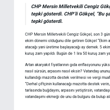
CHP Mersin Milletvekili Cengiz Gökç
tepki gösterdi.
CHP’li Gökçel, “Bu şar
tepki gösterdi.
CHP Mersin Milletvekili Cengiz Gökçel, son 3 günd
ekim dönemi olduğunu dile getiren Gökçel “Ekim ay
atacağı yani üretime başlayacağı ay demek. 5 ekim
kuruş zam yapıldı. Bugün de 1 lira 50 kuruş zam yap
Artan akaryakıt fiyatlarının gıda enflasyonunu yüks
nasıl sürsün, arpasını nasıl eksin
? Vatandaş ununu, 
kullandığı mazotta destek verilmesi ve vergi muafi
“Derhal çiftçinin kullanacağı mazotta destek verin
tarlasında buğdayını, arpasını yetiştirsin, vatanda
vatandaşımı ekmeği de unu da bulguru da bulup a