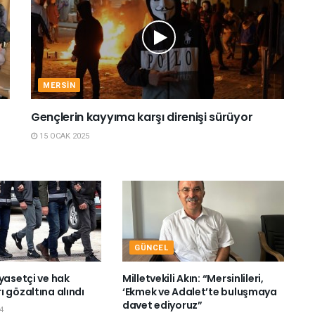
MERSIN
Gençlerin kayyıma karşı direnişi sürüyor
15 OCAK 2025
GÜNCEL
yasetçi ve hak
Milletvekili Akın: “Mersinlileri,
 gözaltına alındı
‘Ekmek ve Adalet’te buluşmaya
davet ediyoruz”
4