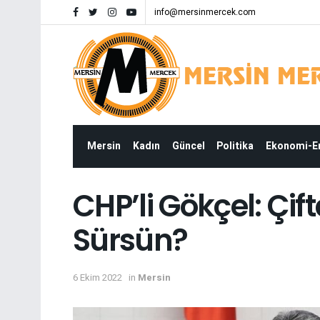
info@mersinmercek.com
Mersin
Kadın
Güncel
Politika
Ekonomi-
CHP’li Gökçel: Çift
Sürsün?
6 Ekim 2022
in
Mersin