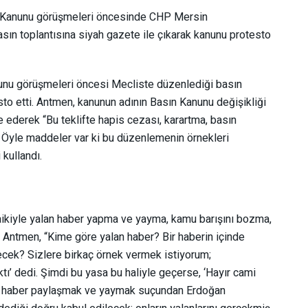
n Kanunu görüşmeleri öncesinde CHP Mersin
sın toplantısına siyah gazete ile çıkarak kanunu protesto
unu görüşmeleri öncesi Mecliste düzenlediği basın
sto etti. Antmen, kanunun adının Basın Kanunu değişikliği
ederek “Bu teklifte hapis cezası, karartma, basın
ar. Öyle maddeler var ki bu düzenlemenin örnekleri
 kullandı.
aikiyle yalan haber yapma ve yayma, kamu barışını bozma,
an Antmen, “Kime göre yalan haber? Bir haberin içinde
ecek? Sizlere birkaç örnek vermek istiyorum;
ı’ dedi. Şimdi bu yasa bu haliyle geçerse, ‘Hayır cami
lan haber paylaşmak ve yaymak suçundan Erdoğan