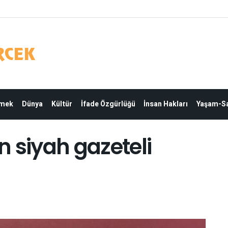
Emek
Dünya
Kültür
İfade Özgürlüğü
İnsan Hakları
Yaşam-Sa
 siyah gazeteli