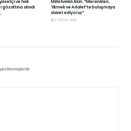
yasetçi ve hak
Milletvekili Akın: “Mersinlileri,
 gözaltına alındı
‘Ekmek ve Adalet’te buluşmaya
davet ediyoruz”
4
17 EYLÜL 2024
işaretlenmişlerdir