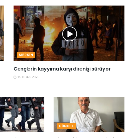
MERSIN
Gençlerin kayyıma karşı direnişi sürüyor
15 OCAK 2025
GÜNCEL