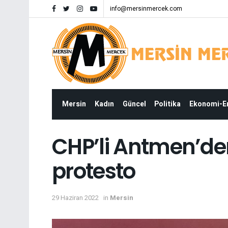
info@mersinmercek.com
Mersin
Kadın
Güncel
Politika
Ekonomi-
CHP’li Antmen’den
protesto
29 Haziran 2022
in
Mersin