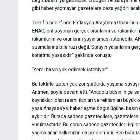
değil; basın yargılanacak. Erdoğan ve sarayın her 
gibi haber yapmayan gazetelere ceza yağdırılacak
Teklifin hedefinde Enflasyon Araştırma Grubu’nun 
ENAG, enflasyonun gerçek oranlarını ve rakamlarını 
rakamlarını ve oranlarını yayınlaması istenebilir. 
susmalarına bile razı değil. Sarayın yalanlarını ger
karartma yasasıdır” şeklinde konuştu.
“Yerel basın yok edilmek isteniyor”
Bu teklifle, zaten çok zor şartlarda yaşama savaşı
Antmen, şöyle devam etti: “Anadolu basını hiçe sa
kaynakları olan resmi ilanları ve reklamları büyük 
yasa Anayasa’ya; haberleşme özgürlüğüne, basın
aykırıdır. Burada sadece gazetecilere, gazetelere d
vurulmaktadır. Bu sorun sadece gazetecileri ilgile
yağmalanan halkımızın da problemidir. Ben burada