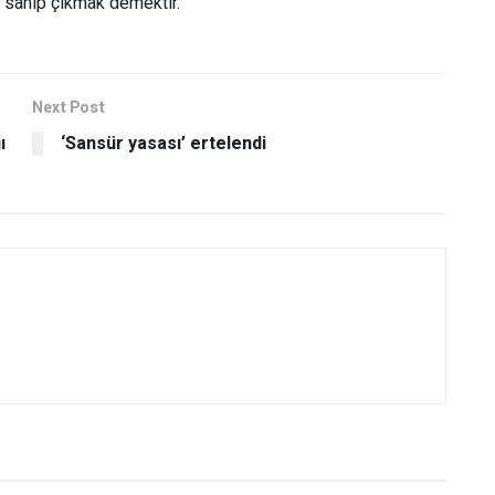
 sahip çıkmak demektir.”
Next Post
ı
‘Sansür yasası’ ertelendi