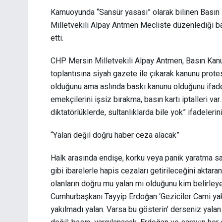
Kamuoyunda “Sansür yasası” olarak bilinen Bası
Milletvekili Alpay Antmen Mecliste düzenlediği ba
etti.
CHP Mersin Milletvekili Alpay Antmen, Basın Kan
toplantısına siyah gazete ile çıkarak kanunu prote
olduğunu ama aslında baskı kanunu olduğunu ifade 
emekçilerini işsiz bırakma, basın kartı iptalleri v
diktatörlüklerde, sultanlıklarda bile yok” ifadelerini
“Yalan değil doğru haber ceza alacak”
Halk arasında endişe, korku veya panik yaratma s
gibi ibarelerle hapis cezaları getirileceğini aktar
olanların doğru mu yalan mı olduğunu kim belirley
Cumhurbaşkanı Tayyip Erdoğan ‘Geziciler Cami yakt
yakılmadı yalan. Varsa bu gösterin’ derseniz ya