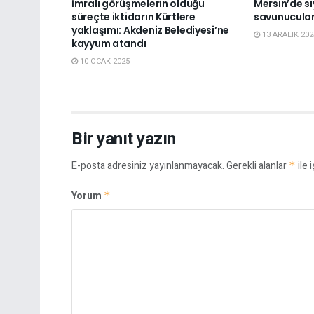
İmralı görüşmelerin olduğu
Mersin’de si
süreçte iktidarın Kürtlere
savunucuları
yaklaşımı: Akdeniz Belediyesi’ne
13 ARALIK 202
kayyum atandı
10 OCAK 2025
Bir yanıt yazın
E-posta adresiniz yayınlanmayacak.
Gerekli alanlar
*
ile 
Yorum
*