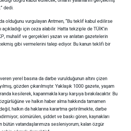
dediği doğru kabul edilecek; onların yalanlarını gerçekmiş
” dedi.
da olduğunu vurgulayan Antmen, “Bu teklif kabul edilirse
açıkladığı için ceza alabilir. Hatta tekziple de TÜİK’in
AKP, muhalif ve gerçekleri yazan ve anlatan gazetelerin
çekmiş gibi vermelerini talep ediyor. Bu kanun teklifi bir
 veren yerel basına da darbe vurulduğunun altını çizen
yılmış, gözden çıkarılmıştır. Yaklaşık 1000 gazete, yaşam
oranda kesilerek, kapanmakla karşı karşıya bırakılacaktır. Bu
 özgürlüğüne ve halkın haber alma hakkında tamamen
eğil; halkın da haklarına karartma getirilmekte, darbe
ndirmiyor; sömürülen, şiddet ve baskı gören, kaynakları
n bütün vatandaşlarımıza sesleniyorum; kalan özgür