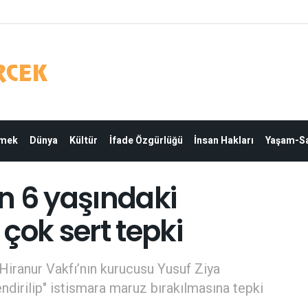
Emek
Dünya
Kültür
İfade Özgürlüğü
İnsan Hakları
Yaşam-Sa
n 6 yaşındaki
çok sert tepki
Hiranur Vakfı’nın kurucusu Yusuf Ziya
endirilip" istismara maruz bırakılmasına tepki