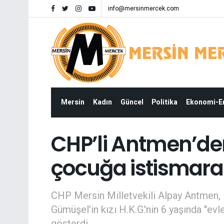
info@mersinmercek.com
Mersin
Kadın
Güncel
Politika
Ekonomi-
CHP’li Antmen’de
çocuğa istismara 
CHP Mersin Milletvekili Alpay Antmen, 
Gümüşel’in kızı H.K.G.'nin 6 yaşında "evl
gösterdi.