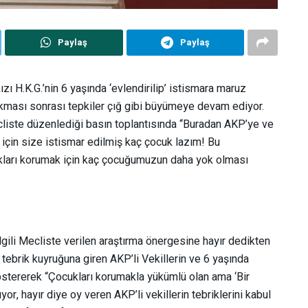
Paylaş
Paylaş
zı H.K.G.’nin 6 yaşında ‘evlendirilip’ istismara maruz
 çıkması sonrası tepkiler çığ gibi büyümeye devam ediyor.
liste düzenlediği basın toplantısında “Buradan AKP’ye ve
için size istismar edilmiş kaç çocuk lazım! Bu
ukları korumak için kaç çocuğumuzun daha yok olması
gili Mecliste verilen araştırma önergesine hayır dedikten
brik kuyruğuna giren AKP’li Vekillerin ve 6 yaşında
 göstererek “Çocukları korumakla yükümlü olan ama ‘Bir
or, hayır diye oy veren AKP’li vekillerin tebriklerini kabul