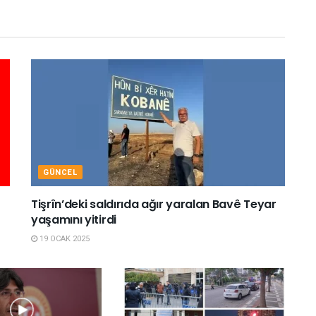
GÜNCEL
Tişrîn’deki saldırıda ağır yaralan Bavê Teyar
yaşamını yitirdi
19 OCAK 2025