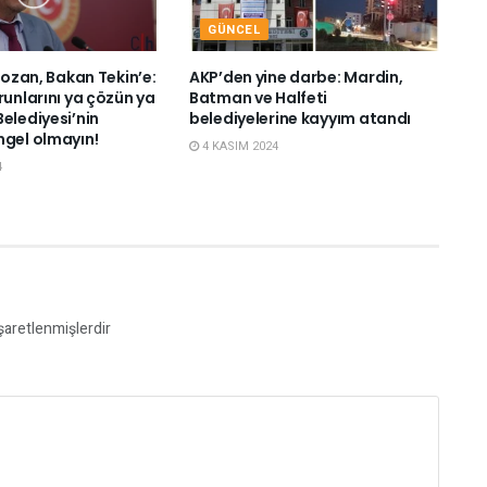
GÜNCEL
 Bozan, Bakan Tekin’e:
AKP’den yine darbe: Mardin,
runlarını ya çözün ya
Batman ve Halfeti
elediyesi’nin
belediyelerine kayyım atandı
ngel olmayın!
4 KASIM 2024
4
işaretlenmişlerdir