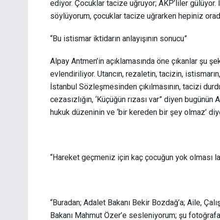
ediyor. Çocuklar tacize uğruyor; AKP’liler gülüyor.
söylüyorum, çocuklar tacize uğrarken hepiniz orad
“Bu istismar iktidarın anlayışının sonucu”
Alpay Antmen’in açıklamasında öne çıkanlar şu şekil
evlendiriliyor. Utancın, rezaletin, tacizin, istismar
İstanbul Sözleşmesinden çıkılmasının, tacizi durd
cezasızlığın, ‘Küçüğün rızası var” diyen bugünün A
hukuk düzeninin ve ‘bir kereden bir şey olmaz’ diy
“Hareket geçmeniz için kaç çocuğun yok olması l
“Buradan; Adalet Bakanı Bekir Bozdağ’a; Aile, Çalı
Bakanı Mahmut Özer’e sesleniyorum; şu fotoğrafa