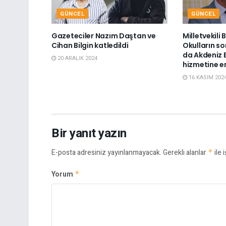
GÜNCEL
GÜNCEL
Gazeteciler Nazım Daştan ve
Milletvekili
Cihan Bilgin katledildi
Okulların so
da Akdeniz B
20 ARALIK 2024
hizmetine e
16 KASIM 202
Bir yanıt yazın
E-posta adresiniz yayınlanmayacak.
Gerekli alanlar
*
ile 
Yorum
*