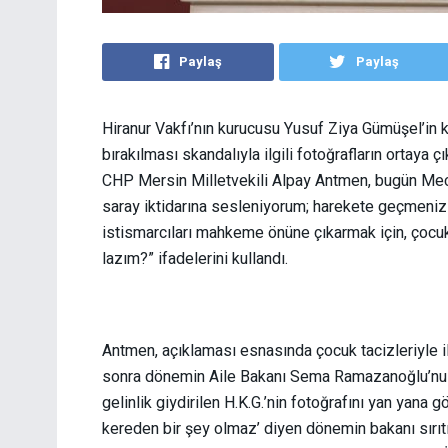
Paylaş
Paylaş
Hiranur Vakfı’nın kurucusu Yusuf Ziya Gümüşel’in kı
bırakılması skandalıyla ilgili fotoğrafların ortaya
CHP Mersin Milletvekili Alpay Antmen, bugün Mec
saray iktidarına sesleniyorum; harekete geçmeniz 
istismarcıları mahkeme önüne çıkarmak için, çoc
lazım?” ifadelerini kullandı.
Antmen, açıklaması esnasında çocuk tacizleriyle il
sonra dönemin Aile Bakanı Sema Ramazanoğlu’nu te
gelinlik giydirilen H.K.G.’nin fotoğrafını yan yana
kereden bir şey olmaz’ diyen dönemin bakanı sırıtıy