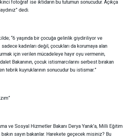
 İkinci fotoğraf ise iktidarın bu tutumun sonucudur. Açıkça
aydınız” dedi.
de; “6 yaşında bir çocuğa gelinlik giydiriliyor ve
ın, sadece kadınları değil, çocukları da korumaya alan
urmak için verilen mücadeleye hayır oyu vermenin,
dalet Bakanının, çocuk istismarcılarını serbest bırakan
en tebrik kuyruklarının sonucudur bu istismar.”
azım”
şma ve Sosyal Hizmetler Bakanı Derya Yanık’a, Milli Eğitim
 bakın sayın bakanlar. Harekete geçecek misiniz? Bu