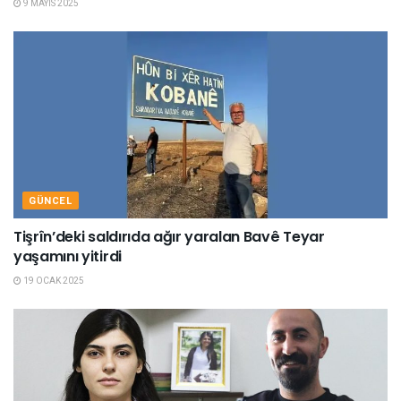
9 MAYIS 2025
GÜNCEL
Tişrîn’deki saldırıda ağır yaralan Bavê Teyar
yaşamını yitirdi
19 OCAK 2025