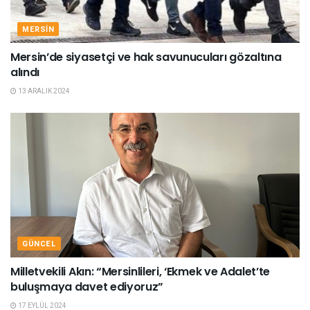
MERSIN
Mersin’de siyasetçi ve hak savunucuları gözaltına
alındı
13 ARALIK 2024
GÜNCEL
Milletvekili Akın: “Mersinlileri, ‘Ekmek ve Adalet’te
buluşmaya davet ediyoruz”
17 EYLÜL 2024