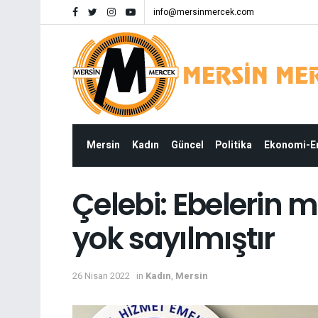
info@mersinmercek.com
Mersin
Kadın
Güncel
Politika
Ekonomi-
Çelebi: Ebelerin
yok sayılmıştır
26 Nisan 2022
in
Kadın
,
Mersin