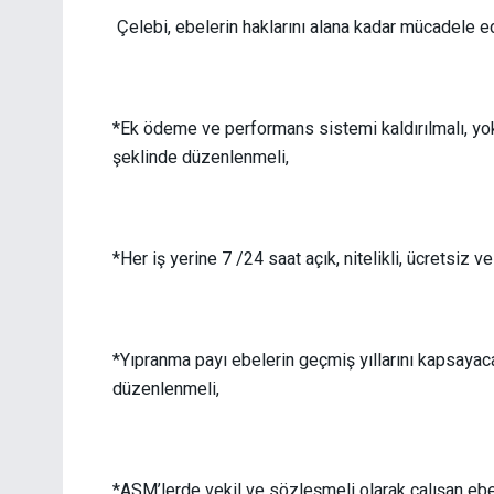
Çelebi, ebelerin haklarını alana kadar mücadele ede
*Ek ödeme ve performans sistemi kaldırılmalı, yok
şeklinde düzenlenmeli,
*Her iş yerine 7 /24 saat açık, nitelikli, ücretsiz v
*Yıpranma payı ebelerin geçmiş yıllarını kapsayaca
düzenlenmeli,
*ASM’lerde vekil ve sözleşmeli olarak çalışan ebe