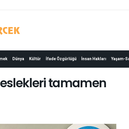
Emek
Dünya
Kültür
İfade Özgürlüğü
İnsan Hakları
Yaşam-Sa
 meslekleri tamamen