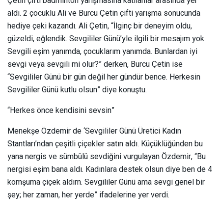
Çetin çifti badminton yarışmasına katılanlar arasında yer
aldı. 2 çocuklu Ali ve Burcu Çetin çifti yarışma sonucunda
hediye çeki kazandı. Ali Çetin, “İlginç bir deneyim oldu,
güzeldi, eğlendik. Sevgililer Günü’yle ilgili bir mesajım yok.
Sevgili eşim yanımda, çocuklarım yanımda. Bunlardan iyi
sevgi veya sevgili mi olur?” derken, Burcu Çetin ise
“Sevgililer Günü bir gün değil her gündür bence. Herkesin
Sevgililer Günü kutlu olsun” diye konuştu.
“Herkes önce kendisini sevsin”
Menekşe Özdemir de ‘Sevgililer Günü Üretici Kadın
Stantları’ndan çeşitli çiçekler satın aldı. Küçüklüğünden bu
yana nergis ve sümbülü sevdiğini vurgulayan Özdemir, “Bu
nergisi eşim bana aldı. Kadınlara destek olsun diye ben de 4
komşuma çiçek aldım. Sevgililer Günü ama sevgi genel bir
şey; her zaman, her yerde” ifadelerine yer verdi.