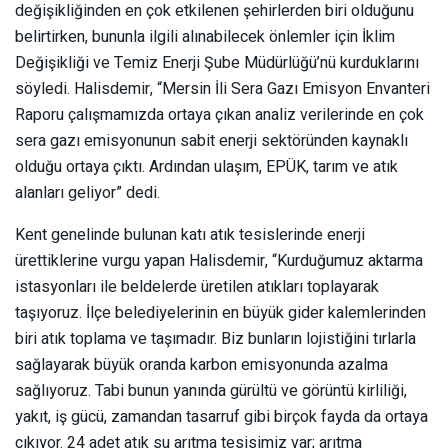
değişikliğinden en çok etkilenen şehirlerden biri olduğunu
belirtirken, bununla ilgili alınabilecek önlemler için İklim
Değişikliği ve Temiz Enerji Şube Müdürlüğü’nü kurduklarını
söyledi. Halisdemir, “Mersin İli Sera Gazı Emisyon Envanteri
Raporu çalışmamızda ortaya çıkan analiz verilerinde en çok
sera gazı emisyonunun sabit enerji sektöründen kaynaklı
olduğu ortaya çıktı. Ardından ulaşım, EPÜK, tarım ve atık
alanları geliyor” dedi.
Kent genelinde bulunan katı atık tesislerinde enerji
ürettiklerine vurgu yapan Halisdemir, “Kurduğumuz aktarma
istasyonları ile beldelerde üretilen atıkları toplayarak
taşıyoruz. İlçe belediyelerinin en büyük gider kalemlerinden
biri atık toplama ve taşımadır. Biz bunların lojistiğini tırlarla
sağlayarak büyük oranda karbon emisyonunda azalma
sağlıyoruz. Tabi bunun yanında gürültü ve görüntü kirliliği,
yakıt, iş gücü, zamandan tasarruf gibi birçok fayda da ortaya
çıkıyor. 24 adet atık su arıtma tesisimiz var; arıtma