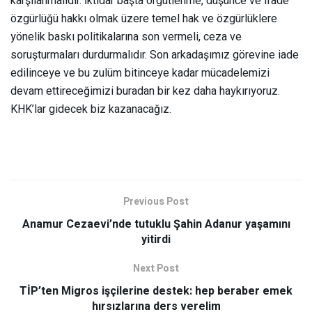
karşılanmalıdır. İktidar başta örgütlenme, düşünce ve ifade
özgürlüğü hakkı olmak üzere temel hak ve özgürlüklere
yönelik baskı politikalarına son vermeli, ceza ve
soruşturmaları durdurmalıdır. Son arkadaşımız görevine iade
edilinceye ve bu zulüm bitinceye kadar mücadelemizi
devam ettireceğimizi buradan bir kez daha haykırıyoruz.
KHK’lar gidecek biz kazanacağız.
Previous Post
Anamur Cezaevi’nde tutuklu Şahin Adanur yaşamını
yitirdi
Next Post
TİP’ten Migros işçilerine destek: hep beraber emek
hırsızlarına ders verelim