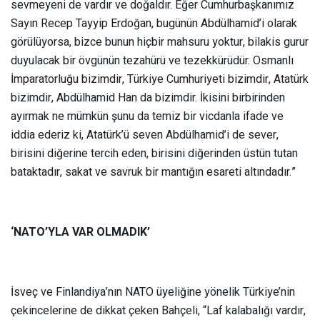
sevmeyeni de vardır ve doğaldır. Eğer Cumhurbaşkanımız
Sayın Recep Tayyip Erdoğan, bugünün Abdülhamid’i olarak
görülüyorsa, bizce bunun hiçbir mahsuru yoktur, bilakis gurur
duyulacak bir övgünün tezahürü ve tezekkürüdür. Osmanlı
İmparatorluğu bizimdir, Türkiye Cumhuriyeti bizimdir, Atatürk
bizimdir, Abdülhamid Han da bizimdir. İkisini birbirinden
ayırmak ne mümkün şunu da temiz bir vicdanla ifade ve
iddia ederiz ki, Atatürk’ü seven Abdülhamid’i de sever,
birisini diğerine tercih eden, birisini diğerinden üstün tutan
bataktadır, sakat ve savruk bir mantığın esareti altındadır.”
‘NATO’YLA VAR OLMADIK’
İsveç ve Finlandiya’nın NATO üyeliğine yönelik Türkiye’nin
çekincelerine de dikkat çeken Bahçeli, “Laf kalabalığı vardır,