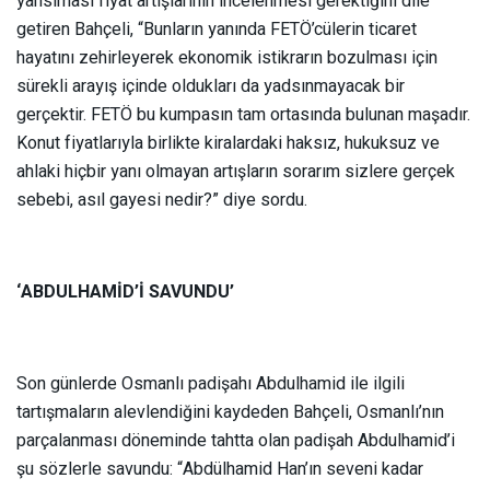
yansıması fiyat artışlarının incelenmesi gerektiğini dile
getiren Bahçeli, “Bunların yanında FETÖ’cülerin ticaret
hayatını zehirleyerek ekonomik istikrarın bozulması için
sürekli arayış içinde oldukları da yadsınmayacak bir
gerçektir. FETÖ bu kumpasın tam ortasında bulunan maşadır.
Konut fiyatlarıyla birlikte kiralardaki haksız, hukuksuz ve
ahlaki hiçbir yanı olmayan artışların sorarım sizlere gerçek
sebebi, asıl gayesi nedir?” diye sordu.
‘ABDULHAMİD’İ SAVUNDU’
Son günlerde Osmanlı padişahı Abdulhamid ile ilgili
tartışmaların alevlendiğini kaydeden Bahçeli, Osmanlı’nın
parçalanması döneminde tahtta olan padişah Abdulhamid’i
şu sözlerle savundu: “Abdülhamid Han’ın seveni kadar