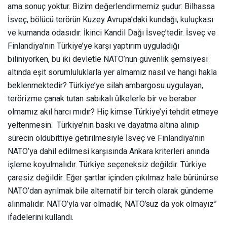
ama sonuç yoktur. Bizim değerlendirmemiz şudur: Bilhassa
İsveç, bölücü terörün Kuzey Avrupa’daki kundağı, kuluçkası
ve kumanda odasıdır. İkinci Kandil Dağı İsveç’tedir. İsveç ve
Finlandiya’nın Türkiye’ye karşı yaptırım uyguladığı
biliniyorken, bu iki devletle NATO’nun güvenlik şemsiyesi
altında eşit sorumluluklarla yer almamız nasıl ve hangi hakla
beklenmektedir? Türkiye’ye silah ambargosu uygulayan,
terörizme çanak tutan sabıkalı ülkelerle bir ve beraber
olmamız akıl harcı mıdır? Hiç kimse Türkiye’yi tehdit etmeye
yeltenmesin. Türkiye’nin baskı ve dayatma altına alınıp
sürecin oldubittiye getirilmesiyle İsveç ve Finlandiya’nın
NATO’ya dahil edilmesi karşısında Ankara kriterleri anında
işleme koyulmalıdır. Türkiye seçeneksiz değildir. Türkiye
çaresiz değildir. Eğer şartlar içinden çıkılmaz hale bürünürse
NATO’dan ayrılmak bile alternatif bir tercih olarak gündeme
alınmalıdır. NATO’yla var olmadık, NATO’suz da yok olmayız”
ifadelerini kullandı.