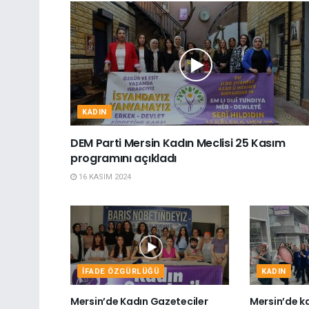
KADIN
DEM Parti Mersin Kadın Meclisi 25 Kasım
programını açıkladı
16 KASIM 2024
İFADE ÖZGÜRLÜĞÜ
KADIN
Mersin’de Kadın Gazeteciler
Mersin’de k