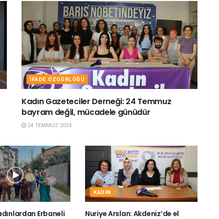
İFADE ÖZGÜRLÜĞÜ
Kadın Gazeteciler Derneği: 24 Temmuz
bayram değil, mücadele günüdür
24 TEMMUZ 2024
KADIN
adınlardan Erbaneli
Nuriye Arslan: Akdeniz’de el