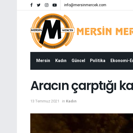
info@mersinmercek.com
Mersin
Kadın
Güncel
Politika
Ekonomi-
Aracın çarptığı ka
13 Temmuz 2021
in
Kadın