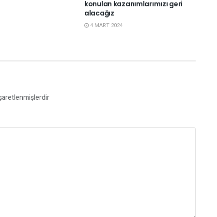
konulan kazanımlarımızı geri
alacağız
4 MART 2024
işaretlenmişlerdir