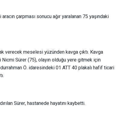
ri aracın çarpması sonucu ağır yaralanan 75 yaşındaki
acak verecek meselesi yüzünden kavga çıktı. Kavga
i Nicmi Sürer (75), olayın olduğu yere gitmek için
urrahman Ö. idaresindeki 01 ATT 40 plakalı hafif ticari
ı.
ırılan Sürer, hastanede hayatını kaybetti.