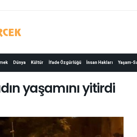
Emek
Dünya
Kültür
İfade Özgürlüğü
İnsan Hakları
Yaşam-Sa
dın yaşamını yitirdi