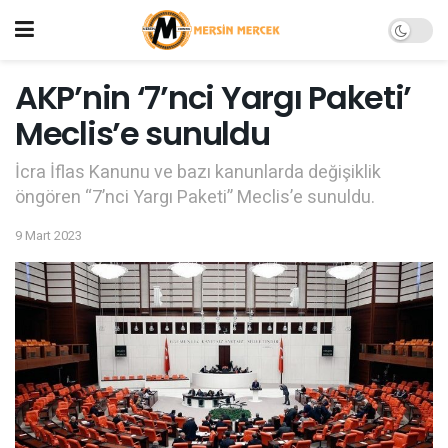
AKP’nin ‘7’nci Yargı Paketi’
Meclis’e sunuldu
İcra İflas Kanunu ve bazı kanunlarda değişiklik
öngören “7’nci Yargı Paketi” Meclis’e sunuldu.
9 Mart 2023