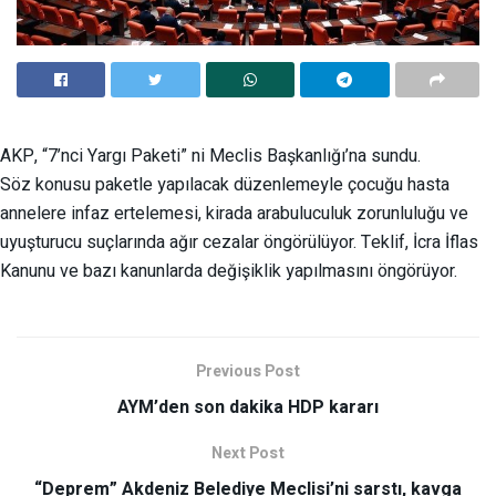
AKP, “7’nci Yargı Paketi” ni Meclis Başkanlığı’na sundu.
Söz konusu paketle yapılacak düzenlemeyle çocuğu hasta
annelere infaz ertelemesi, kirada arabuluculuk zorunluluğu ve
uyuşturucu suçlarında ağır cezalar öngörülüyor. Teklif, İcra İflas
Kanunu ve bazı kanunlarda değişiklik yapılmasını öngörüyor.
Previous Post
AYM’den son dakika HDP kararı
Next Post
“Deprem” Akdeniz Belediye Meclisi’ni sarstı, kavga