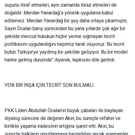
suçunu itiraf etmeleri, aynı zamanda itiraz etmeleri de
doğaldır. Merdan Yanardağ’a yönelik uygulama kabul
edilemez. Merdan Yanardağ bir şey daha ortaya çıkarmıştır;
Sayın Öcalan barış sürecinden bu yana yıllardır çok ağır bir
şekilde mevcut hukukun hiçbir yerine sığmayan tecrit
politikasını uygulandığını hepimiz tanık oluyoruz. Bu tecrit
bütün Türkiye’ye yayılmış bir şekilde gelişiyor. Bu bir model
haline gelmiş durumda” diyerek, tepkisini dile getirdi.
YENİ BİR İNŞA İÇİN TECRİT SON BULMALI
PKK Lideri Abdullah Öcalan’ın büyük çabaları ile başlayan
diyalog sürecine de değinen Akın, bu süreçte refahın ve
birlikte yaşama iradesinin artığına işaret etti. Akın, bu
süreçte halkların umutlanmaya başladığını ancak egemenler