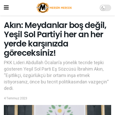
Akın: Meydanlar boş değil,
Yeşil Sol Partiyi her an her
yerde karşınızda
göreceksiniz!
PKK Lideri Abdullah Öcalan’a yönelik tecride tepki
gösteren Yeşil Sol Parti Eş Sözcüsü İbrahim Akın,
“Eşitlikçi, özgürlükçü bir ortamı inşa etmek
istiyorsanız, önce bu tecrit politikasından vazgeçin”
dedi.
4 Temmuz 2023