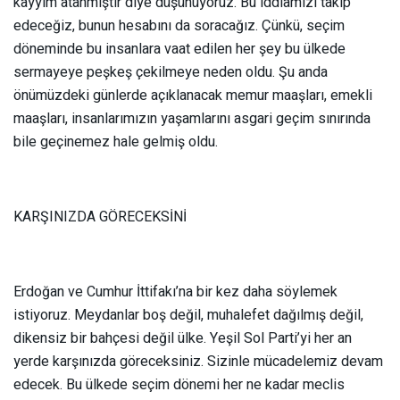
kayyım atanmıştır diye düşünüyoruz. Bu iddiamızı takip
edeceğiz, bunun hesabını da soracağız. Çünkü, seçim
döneminde bu insanlara vaat edilen her şey bu ülkede
sermayeye peşkeş çekilmeye neden oldu. Şu anda
önümüzdeki günlerde açıklanacak memur maaşları, emekli
maaşları, insanlarımızın yaşamlarını asgari geçim sınırında
bile geçinemez hale gelmiş oldu.
KARŞINIZDA GÖRECEKSİNİ
Erdoğan ve Cumhur İttifakı’na bir kez daha söylemek
istiyoruz. Meydanlar boş değil, muhalefet dağılmış değil,
dikensiz bir bahçesi değil ülke. Yeşil Sol Parti’yi her an
yerde karşınızda göreceksiniz. Sizinle mücadelemiz devam
edecek. Bu ülkede seçim dönemi her ne kadar meclis