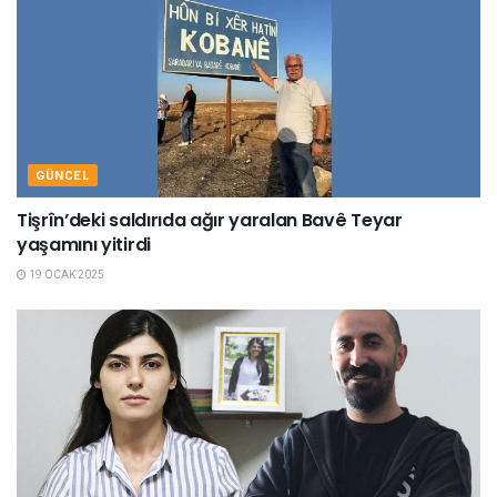
GÜNCEL
Tişrîn’deki saldırıda ağır yaralan Bavê Teyar
yaşamını yitirdi
19 OCAK 2025