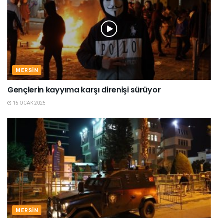
MERSIN
Gençlerin kayyıma karşı direnişi sürüyor
15 OCAK 2025
MERSIN