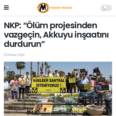
NKP: “Ölüm projesinden
vazgeçin, Akkuyu inşaatını
durdurun”
26 Nisan 2022