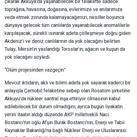
çıkarak Akkuya’da yaşanabilecek bir felakette sadece
toprağına, havasına, doğasına, evlerimize ve anılarımıza
veda etmek zorunda kalamayacağımızı, nesiller boyunca
dünyaya gelecek tüm canlılarda yaşanabilecek anomalilerle
karşılaşacak, sürekli ısınarak adeta çölleşmeye doğru giden
Akdeniz’i ve deniz canlılarının da yok olacağını belirten
Tulay, Mersin’in yaslandığı Toroslar’ın; ağacın ve kuşun da
yok olacağını söyledi.
“Ölüm projesinden vazgeçin”
Mevcut iktidarın, aklı ve bilimi adeta yok sayarak kaderci bir
anlayışla Çernobil felaketine sebep olan Rosatom şirketine
Akkuyu’da nükleer santral inşa ettiriyor olmasının kabul
edilebilecek bir durum olmadığını; ayrıca bugün liyakatin
yerini itaatin aldığı düzende AKP milletvekili Naci
Bostancı’nın oğlu Afşin Burak Bostancı’nın, Enerji ve Tabii
Kaynaklar Bakanlığı’na bağlı Nükleer Enerji ve Uluslararası