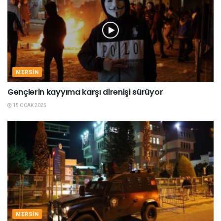
MERSIN
Gençlerin kayyıma karşı direnişi sürüyor
15 OCAK 2025
MERSIN