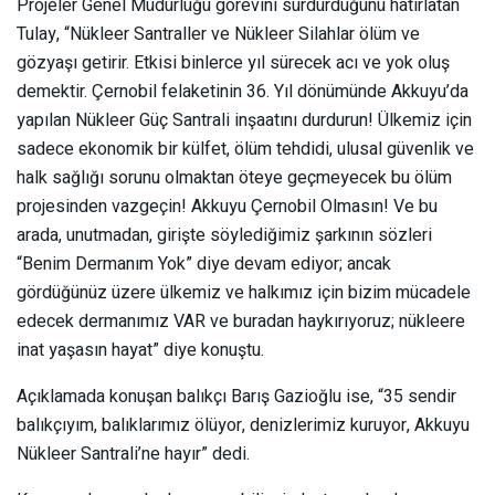
Projeler Genel Müdürlüğü görevini sürdürdüğünü hatırlatan
Tulay, “Nükleer Santraller ve Nükleer Silahlar ölüm ve
gözyaşı getirir. Etkisi binlerce yıl sürecek acı ve yok oluş
demektir. Çernobil felaketinin 36. Yıl dönümünde Akkuyu’da
yapılan Nükleer Güç Santrali inşaatını durdurun! Ülkemiz için
sadece ekonomik bir külfet, ölüm tehdidi, ulusal güvenlik ve
halk sağlığı sorunu olmaktan öteye geçmeyecek bu ölüm
projesinden vazgeçin! Akkuyu Çernobil Olmasın! Ve bu
arada, unutmadan, girişte söylediğimiz şarkının sözleri
“Benim Dermanım Yok” diye devam ediyor; ancak
gördüğünüz üzere ülkemiz ve halkımız için bizim mücadele
edecek dermanımız VAR ve buradan haykırıyoruz; nükleere
inat yaşasın hayat” diye konuştu.
Açıklamada konuşan balıkçı Barış Gazioğlu ise, “35 sendir
balıkçıyım, balıklarımız ölüyor, denizlerimiz kuruyor, Akkuyu
Nükleer Santrali’ne hayır” dedi.