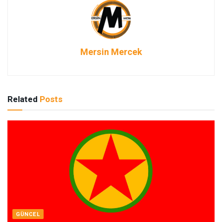
Mersin Mercek
Related
Posts
GÜNCEL