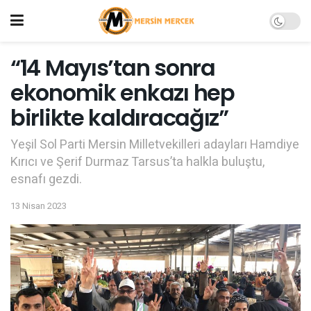
“14 Mayıs’tan sonra
ekonomik enkazı hep
birlikte kaldıracağız”
Yeşil Sol Parti Mersin Milletvekilleri adayları Hamdiye
Kırıcı ve Şerif Durmaz Tarsus’ta halkla buluştu,
esnafı gezdi.
13 Nisan 2023