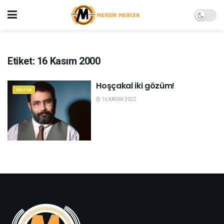
Etiket:
16 Kasım 2000
Hoşçakal iki gözüm!
KÜLTÜR
16 KASIM 2022